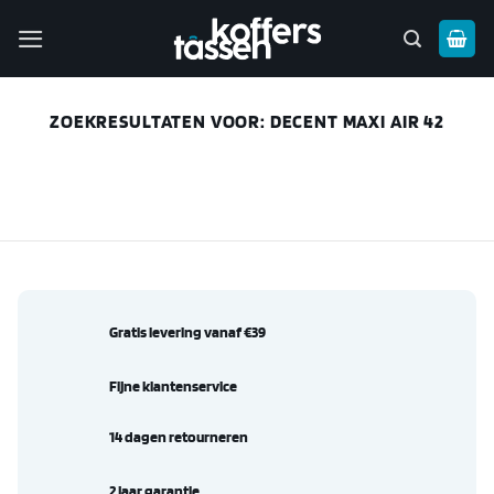
Ga
naar
inhoud
ZOEKRESULTATEN VOOR:
DECENT MAXI AIR 42
Gratis levering vanaf €39
Fijne klantenservice
14 dagen retourneren
2 jaar garantie