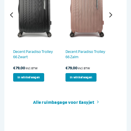
y
Decent Paradiso Trolley
Decent Paradiso Trolley
66 Zwart
66 Zalm
€
79,00
€
79,00
incl. BTW
incl. BTW
In winkelwagen
In winkelwagen
Alle ruimbagage voor Easyjet