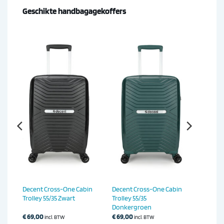
Geschikte handbagagekoffers
Decent Cross-One Cabin
Decent Cross-One Cabin
2cm
Trolley 55/35 Zwart
Trolley 55/35
Donkergroen
€
69,00
€
69,00
incl. BTW
incl. BTW