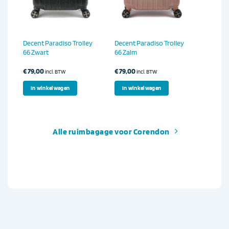
y
Decent Paradiso Trolley
Decent Paradiso Trolley
66 Zwart
66 Zalm
€
79,00
€
79,00
incl. BTW
incl. BTW
In winkelwagen
In winkelwagen
Alle ruimbagage voor Corendon