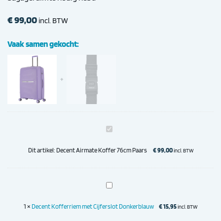
€
99,00
incl. BTW
Vaak samen gekocht:
Decent
Airmate
Koffer
Dit artikel:
Decent Airmate Koffer 76cm Paars
€
99,00
incl. BTW
76cm
Paars
Decent
Kofferriem
met
1
×
Decent Kofferriem met Cijferslot Donkerblauw
€
15,95
incl. BTW
Cijferslot