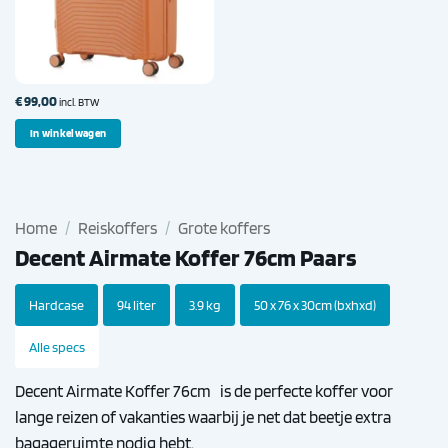
€
99,00
incl. BTW
In winkelwagen
Home
/
Reiskoffers
/
Grote koffers
Decent Airmate Koffer 76cm Paars
Hardcase
94 liter
3.9 kg
50 x 76 x 30cm (bxhxd)
Alle specs
Decent Airmate Koffer 76cm is de perfecte koffer voor
lange reizen of vakanties waarbij je net dat beetje extra
bagageruimte nodig hebt.