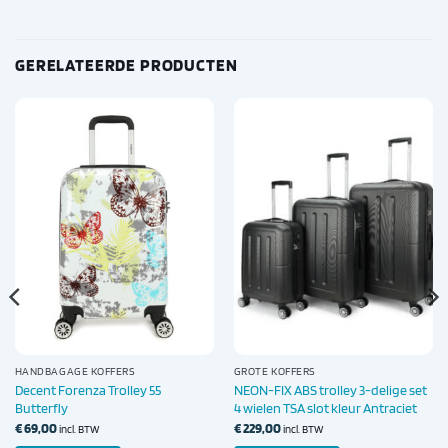
GERELATEERDE PRODUCTEN
HANDBAGAGE KOFFERS
GROTE KOFFERS
Decent Forenza Trolley 55
NEON-FIX ABS trolley 3-delige set
Butterfly
4 wielen TSA slot kleur Antraciet
€
69,00
€
229,00
incl. BTW
incl. BTW