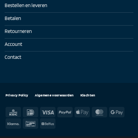
Bestellen en leveren
Betalen
Retourneren
Account
Contact
Privacy Policy
Algemene voorwaarden
Klachten
KBC
IDeal
Visa
PayPal
Apple
MasterCard
Google
Pay
Pay
Klarna
Bancontact
Belfius