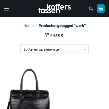
Ga
naar
inhoud
Home
/
Producten getagged “werk”
FILTER