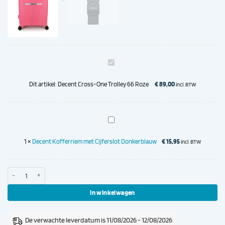
Decent
Cross-
One
Dit artikel:
Decent Cross-One Trolley 66 Roze
€
89,00
incl. BTW
Trolley
66
Roze
Decent
Kofferriem
met
1
×
Decent Kofferriem met Cijferslot Donkerblauw
€
15,95
incl. BTW
Cijferslot
Donkerblauw
Decent Cross-One Trolley 66 Roze aantal
In winkelwagen
De verwachte leverdatum is 11/08/2026 - 12/08/2026