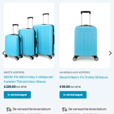
GROTE KOFFERS
HANDBAGAGE KOFFERS
NEON-FIX ABS trolley 3-delige set
Decent Neon-Fix Trolley 55 blauw
4 wielen TSA slot kleur Blauw
€
229,00
€
59,00
incl. BTW
incl. BTW
In winkelwagen
In winkelwagen
De verwachte leverdatum
De verwachte leverdatum