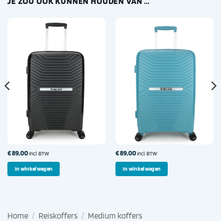
JE ZOU OOK KUNNEN HOUDEN VAN …
€
89,00
€
89,00
incl. BTW
incl. BTW
In winkelwagen
In winkelwagen
Home
/
Reiskoffers
/
Medium koffers