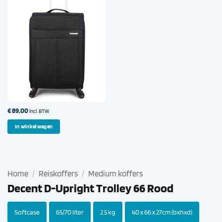
€
89,00
incl. BTW
In winkelwagen
Home
/
Reiskoffers
/
Medium koffers
Decent D-Upright Trolley 66 Rood
Softcase
65/70 liter
2.5 kg
40 x 66 x 27cm (bxhxd)