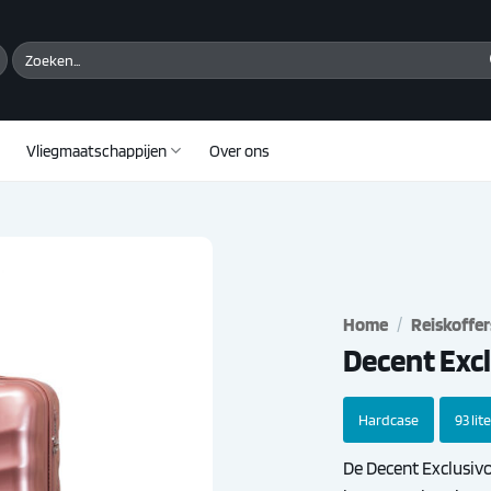
Zoeken
naar:
Vliegmaatschappijen
Over ons
Home
/
Reiskoffer
Decent Exc
Hardcase
93 lit
De Decent Exclusivo 