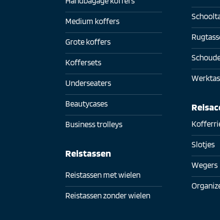
Handbagage koffers
Schoolt
Medium koffers
Rugtass
Grote koffers
Schoude
Koffersets
Werktas
Underseaters
Beautycases
Reisac
Kofferr
Business trolleys
Slotjes
Reistassen
Wegers
Reistassen met wielen
Organiz
Reistassen zonder wielen