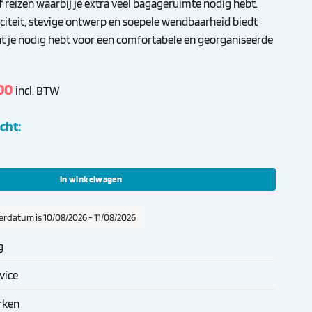
f reizen waarbij je extra veel bagageruimte nodig hebt.
aciteit, stevige ontwerp en soepele wendbaarheid biedt
wat je nodig hebt voor een comfortabele en georganiseerde
ronkelijke
Huidige
00
incl. BTW
prijs
is:
cht:
,00.
€ 89,00.
se aantal
In winkelwagen
erdatum is 10/08/2026 - 11/08/2026
g
vice
rken