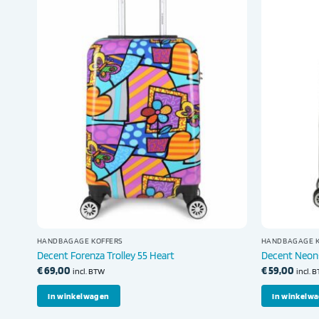
HANDBAGAGE KOFFERS
HANDBAGAGE K
Decent Forenza Trolley 55 Heart
Decent Neon-F
€
69,00
€
59,00
incl. BTW
incl. 
In winkelwagen
In winkelw