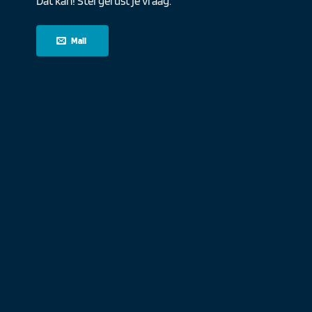
Dat kan! Stel gerust je vraag.
Mail