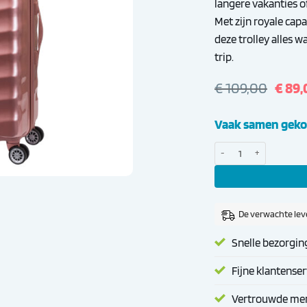
langere vakanties o
Met zijn royale cap
deze trolley alles 
trip.
Oorsp
€
109,00
€
89,
prijs
was:
Vaak samen geko
€ 109
Decent Exclusivo One 77 Ro
De verwachte lev
Snelle bezorgin
Fijne klantenser
Vertrouwde me