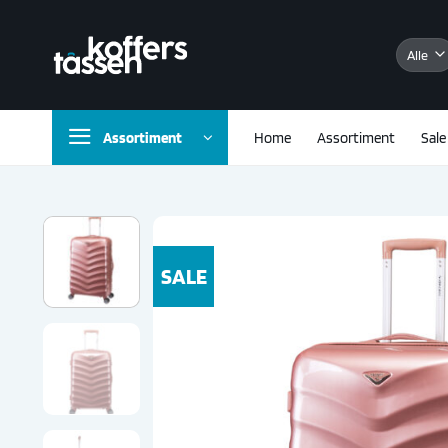
Ga
naar
inhoud
Assortiment
Home
Assortiment
Sale
SALE