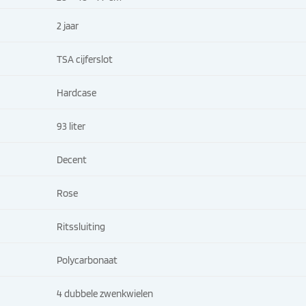
2 jaar
TSA cijferslot
Hardcase
93 liter
Decent
Rose
Ritssluiting
Polycarbonaat
4 dubbele zwenkwielen