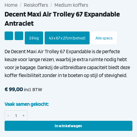
Home
/
Reiskoffers
/
Medium koffers
Decent Maxi Air Trolley 67 Expandable
Antraciet
3.9 kg
43 x 67 x 27cm (bxhxd)
Alle specs
De Decent Maxi Air Trolley 67 Expandable is de perfecte
keuze voor lange reizen, waarbij je extra ruimte nodig hebt
voor je bagage. Dankzij de uitbreidbare capaciteit biedt deze
koffer flexibiliteit zonder in te boeten op stijl of stevigheid.
€
99,00
incl. BTW
Vaak samen gekocht:
Decent Maxi Air Trolley 67 Expandable Antraciet aantal
In winkelwagen