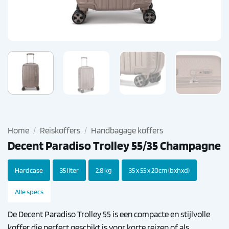
Home
/
Reiskoffers
/
Handbagage koffers
Decent Paradiso Trolley 55/35 Champagne
Hardcase
35 liter
2.8 kg
35 x 55 x 20cm (bxhxd)
Alle specs
De Decent Paradiso Trolley 55 is een compacte en stijlvolle
koffer die perfect geschikt is voor korte reizen of als