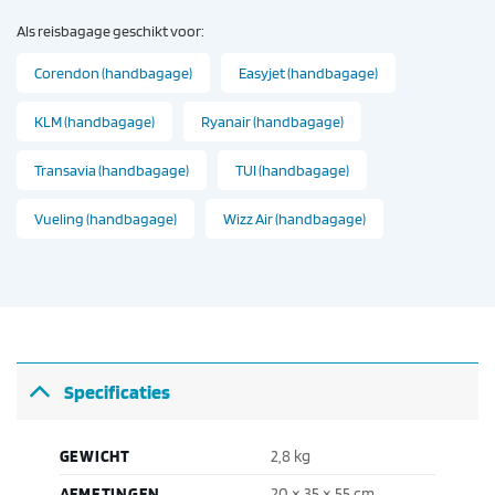
Als reisbagage geschikt voor:
Corendon (handbagage)
Easyjet (handbagage)
KLM (handbagage)
Ryanair (handbagage)
Transavia (handbagage)
TUI (handbagage)
Vueling (handbagage)
Wizz Air (handbagage)
Specificaties
GEWICHT
2,8 kg
AFMETINGEN
20 × 35 × 55 cm