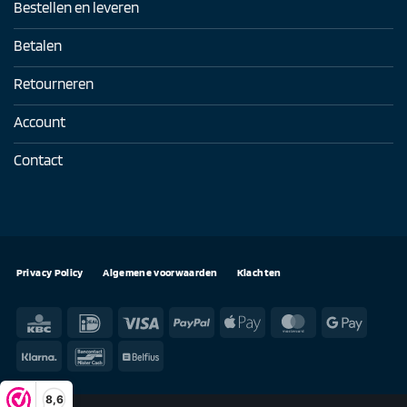
Bestellen en leveren
Betalen
Retourneren
Account
Contact
Privacy Policy
Algemene voorwaarden
Klachten
KBC
IDeal
Visa
PayPal
Apple
MasterCard
Google
Pay
Pay
Klarna
Bancontact
Belfius
8,6