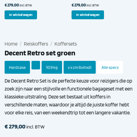
€
279,00
€
279,00
incl. BTW
incl. BTW
In winkelwagen
In winkelwagen
Home
/
Reiskoffers
/
Koffersets
Decent Retro set groen
Hardcase
10.9 kg
x x cm (bxhxd)
Alle specs
De Decent Retro Set is de perfecte keuze voor reizigers die op
zoek zijn naar een stijlvolle en functionele bagageset met een
klassieke uitstraling. Deze set bestaat uit koffers in
verschillende maten, waardoor je altijd de juiste koffer hebt
voor elke reis, van een weekendtrip tot een langere vakantie.
€
279,00
incl. BTW