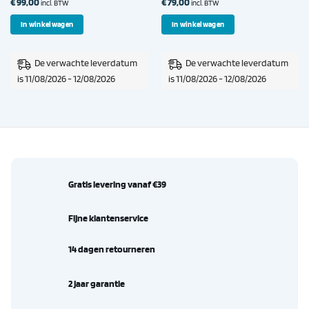
€
99,00
€
79,00
incl. BTW
incl. BTW
In winkelwagen
In winkelwagen
De verwachte leverdatum
De verwachte leverdatum
is 11/08/2026 - 12/08/2026
is 11/08/2026 - 12/08/2026
Gratis levering vanaf €39
Fijne klantenservice
14 dagen retourneren
2 jaar garantie