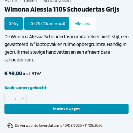
Home
/
Tassen
/
Schooltassen
Wimona Alessia 1105 Schoudertas Grijs
0.9 kg
40 x 28 x 20cm (bxhxd)
Alle specs
De Wimona Alessia Schoudertas in imitatieleer biedt stijl, een
gewatteerd 15″ laptopvak en ruime opbergruimte. Handig in
gebruik met stevige handvatten en een afneembare
schouderriem.
€
49,00
incl. BTW
Vaak samen gekocht:
Wimona Alessia 1105 Schoudertas Grijs aantal
In winkelwagen
De verwachte leverdatum is 10/08/2026 - 11/08/2026