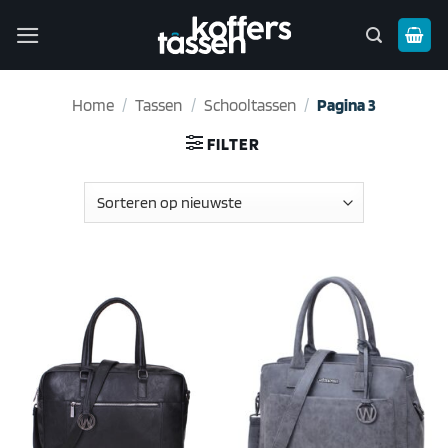
Ga
naar
inhoud
Home
/
Tassen
/
Schooltassen
/
Pagina 3
FILTER