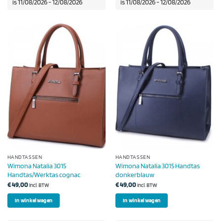
is 11/08/2026 - 12/08/2026
is 11/08/2026 - 12/08/2026
HANDTASSEN
HANDTASSEN
Wimona Natalia 3015
Wimona Natalia 3015 Handtas
Handtas/Werktas cognac
donkerblauw
€
49,00
€
49,00
incl. BTW
incl. BTW
In winkelwagen
In winkelwagen