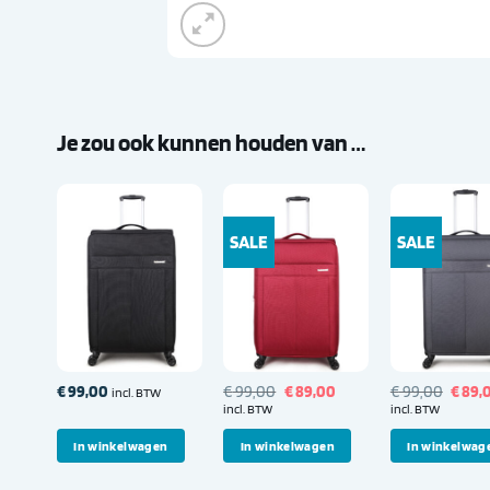
Je zou ook kunnen houden van …
SALE
SALE
Oorspronkelijke
Huidige
Oorsp
€
99,00
€
99,00
€
89,00
€
99,00
€
89,
incl. BTW
prijs
prijs
prijs
incl. BTW
incl. BTW
was:
is:
was:
€ 99,00.
€ 89,00.
€ 99,
In winkelwagen
In winkelwagen
In winkelwag