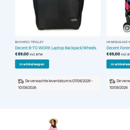
BUSINESS TROLLEY
HANDBAGAGE K
Decent B-TO WORK Laptop Backpack/Wheels
Decent Foren
€
89,00
€
69,00
incl. BTW
incl. 
In winkelwagen
In winkelw
-
De verwachte leverdatum is 07/08/2026 -
De verw
10/08/2026
10/08/2026