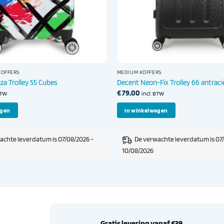
OFFERS
MEDIUM KOFFERS
za Trolley 55 Cubes
Decent Neon-Fix Trolley 66 antraci
€
79,00
BTW
incl. BTW
agen
In winkelwagen
achte leverdatum is 07/08/2026 -
De verwachte leverdatum is 07
10/08/2026
Gratis levering vanaf €39