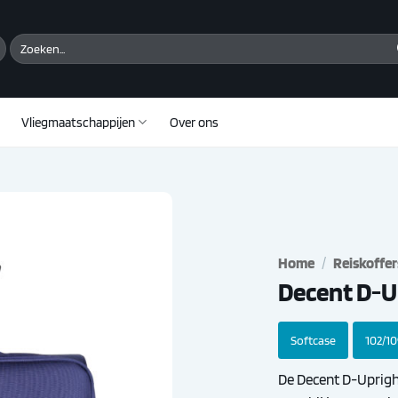
Zoeken
naar:
Vliegmaatschappijen
Over ons
Home
/
Reiskoffer
Decent D-U
Softcase
102/109
De Decent D-Upright