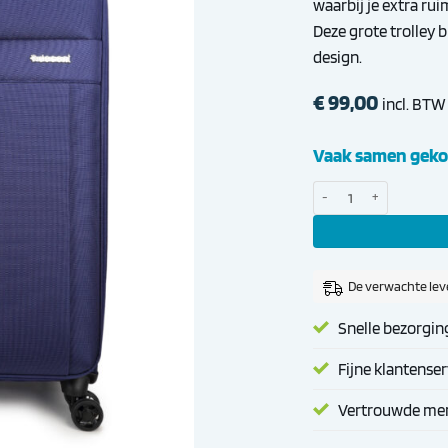
waarbij je extra rui
Deze grote trolley 
design.
€
99,00
incl. BTW
Vaak samen geko
Decent D-Upright Trolley 
De verwachte lev
Snelle bezorgin
Fijne klantenser
Vertrouwde me