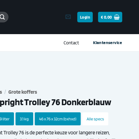
Login
€
0,00
Contact
Klantenservice
s
/
Grote koffers
pright Trolley 76 Donkerblauw
 liter
3.1 kg
46 x 76 x 32cm (bxhxd)
Alle specs
 Trolley 76 is de perfecte keuze voor langere reizen,