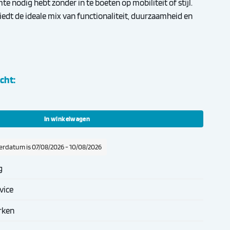
mte nodig hebt zonder in te boeten op mobiliteit of stijl.
biedt de ideale mix van functionaliteit, duurzaamheid en
cht:
76 Donkerblauw aantal
In winkelwagen
erdatum is 07/08/2026 - 10/08/2026
g
vice
rken