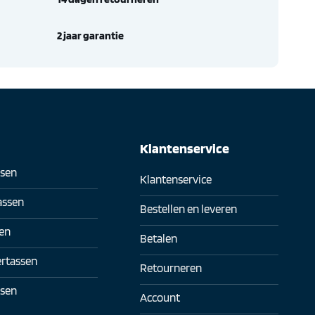
2 jaar garantie
n
Klantenservice
sen
Klantenservice
assen
Bestellen en leveren
en
Betalen
rtassen
Retourneren
sen
Account