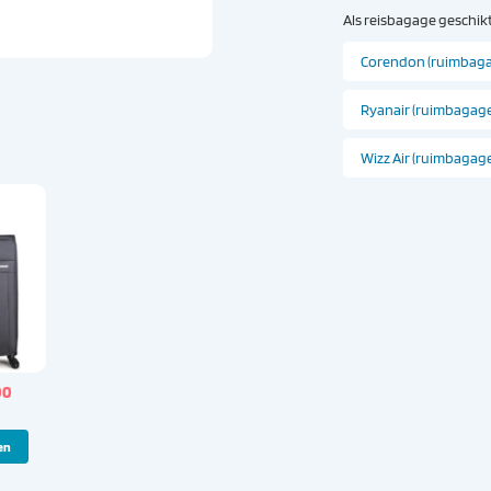
Als reisbagage geschikt
Corendon (ruimbag
Ryanair (ruimbagage
Wizz Air (ruimbagag
ronkelijke
Huidige
00
prijs
is:
00.
€ 89,00.
en