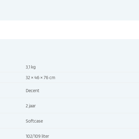
3,1 kg
32 × 46 × 76 cm
Decent
2 jaar
Softcase
102/109 liter