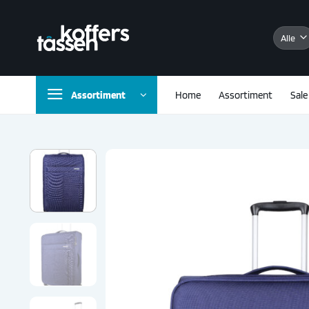
Ga
naar
inhoud
Assortiment
Home
Assortiment
Sale