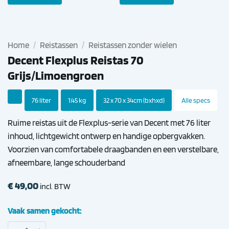
Home
/
Reistassen
/
Reistassen zonder wielen
Decent Flexplus Reistas 70
Grijs/Limoengroen
76 liter
1.45 kg
32 x 70 x 34cm (bxhxd)
Alle specs
Ruime reistas uit de Flexplus-serie van Decent met 76 liter
inhoud, lichtgewicht ontwerp en handige opbergvakken.
Voorzien van comfortabele draagbanden en een verstelbare,
afneembare, lange schouderband
€
49,00
incl. BTW
Vaak samen gekocht:
Decent Flexplus Reistas 70 Grijs/Limoengroen aantal