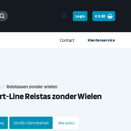
Login
€
0,00
Contact
Klantenservice
n
/
Reistassen zonder wielen
rt-Line Reistas zonder Wielen
 kg
33 x 60 x 33cm (bxhxd)
Alle specs