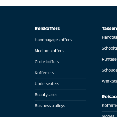
Reiskoffers
Tasse
Handtas
Handbagage koffers
Schoolt
Medium koffers
Rugtass
Grote koffers
Schoude
Koffersets
Werktas
Underseaters
Beautycases
Reisac
Kofferr
Business trolleys
Slotjes