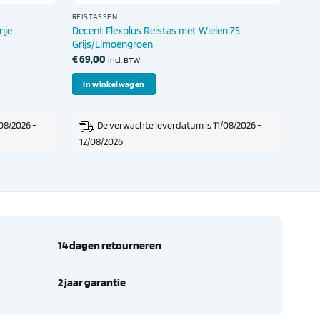
REISTASSEN
Decent Flexplus Reistas met Wielen 75
nje
Grijs/Limoengroen
€
69,00
incl. BTW
In winkelwagen
08/2026 -
De verwachte leverdatum is 11/08/2026 -
12/08/2026
14 dagen retourneren
2 jaar garantie