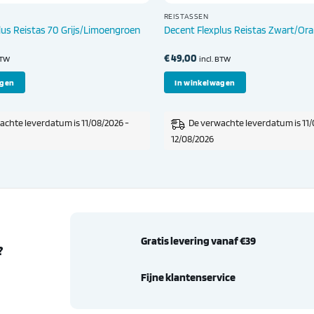
REISTASSEN
lus Reistas 70 Grijs/Limoengroen
Decent Flexplus Reistas Zwart/Ora
€
49,00
BTW
incl. BTW
agen
In winkelwagen
achte leverdatum is 11/08/2026 -
De verwachte leverdatum is 11/
12/08/2026
Gratis levering vanaf €39
?
Fijne klantenservice