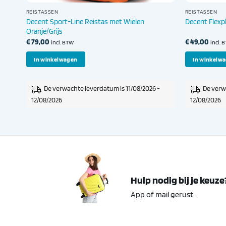
REISTASSEN
REISTASSEN
Decent Sport-Line Reistas met Wielen
Decent Flexp
Oranje/Grijs
€
79,00
€
49,00
incl. BTW
incl. 
In winkelwagen
In winkelw
-
De verwachte leverdatum is 11/08/2026 -
De verw
12/08/2026
12/08/2026
Hulp nodig bij je keuze
App of mail gerust.