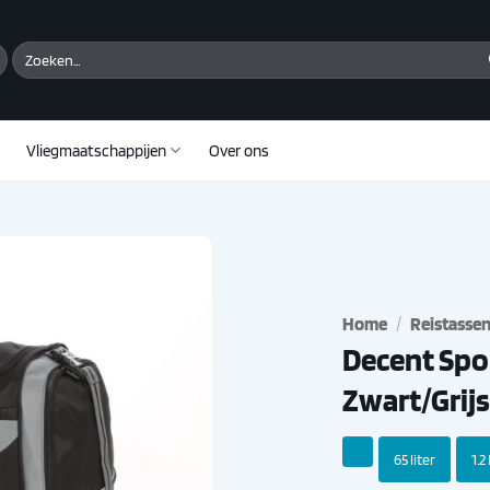
Zoeken
naar:
Vliegmaatschappijen
Over ons
Home
/
Reistasse
Decent Spo
Zwart/Grijs
65 liter
1.2