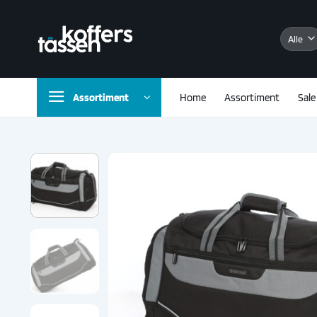
Ga
naar
inhoud
Assortiment
Home
Assortiment
Sale