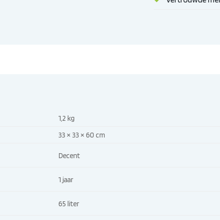
1,2 kg
33 × 33 × 60 cm
Decent
1 jaar
65 liter