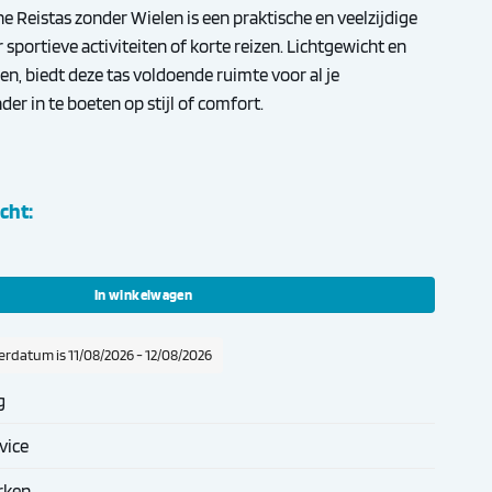
e Reistas zonder Wielen is een praktische en veelzijdige
or sportieve activiteiten of korte reizen. Lichtgewicht en
en, biedt deze tas voldoende ruimte voor al je
r in te boeten op stijl of comfort.
cht:
zonder Wielen Zwart/Grijs aantal
In winkelwagen
rdatum is 11/08/2026 - 12/08/2026
g
vice
rken