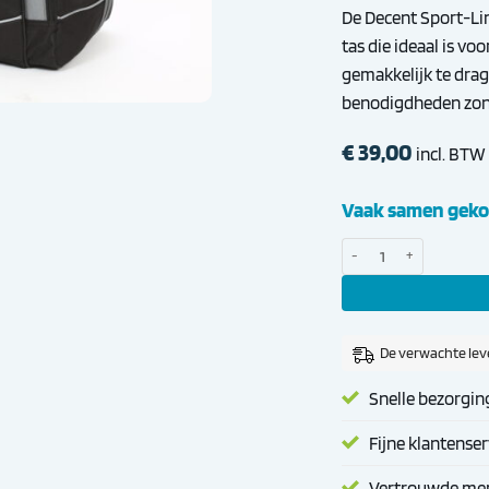
De Decent Sport-Lin
tas die ideaal is vo
gemakkelijk te drag
benodigdheden zonde
€
39,00
incl. BTW
Vaak samen geko
Decent Sport-Line Reistas 
De verwachte leve
Snelle bezorgin
Fijne klantenser
Vertrouwde me