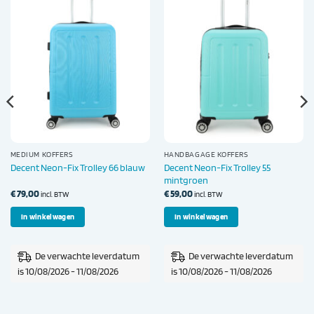
MEDIUM KOFFERS
HANDBAGAGE KOFFERS
Decent Neon-Fix Trolley 55
Decent Neon-Fix Trolley 66 blauw
mintgroen
€
79,00
€
59,00
incl. BTW
incl. BTW
In winkelwagen
In winkelwagen
De verwachte leverdatum
De verwachte leverdatum
is 10/08/2026 - 11/08/2026
is 10/08/2026 - 11/08/2026