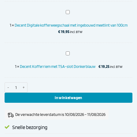
Decent
Digitale
kofferweegschaal
1
×
Decent Digitale kofferweegschaal met ingebouwd meetlint van 100cm
met
€
19,95
incl. BTW
ingebouwd
meetlint
van
100cm
Decent
Kofferriem
met
1
×
Decent Kofferriem met TSA-slot Donkerblauw
€
19,25
incl. BTW
TSA-
slot
Donkerblauw
Decent Stella Trolley 77 Lichtgroen aantal
In winkelwagen
De verwachte leverdatum is 10/08/2026 - 11/08/2026
Snelle bezorging