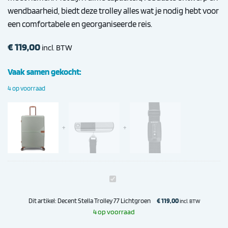
wendbaarheid, biedt deze trolley alles wat je nodig hebt voor
een comfortabele en georganiseerde reis.
€
119,00
incl. BTW
Vaak samen gekocht:
4 op voorraad
Decent
Stella
Trolley
Dit artikel:
Decent Stella Trolley 77 Lichtgroen
€
119,00
incl. BTW
77
4 op voorraad
Lichtgroen