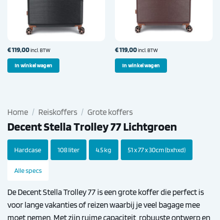
€
119,00
€
119,00
incl. BTW
incl. BTW
In winkelwagen
In winkelwagen
Home
/
Reiskoffers
/
Grote koffers
Decent Stella Trolley 77 Lichtgroen
Hardcase
108 liter
4.5 kg
51 x 77 x 30cm (bxhxd)
Alle specs
De Decent Stella Trolley 77 is een grote koffer die perfect is
voor lange vakanties of reizen waarbij je veel bagage mee
moet nemen. Met zijn ruime capaciteit, robuuste ontwerp en