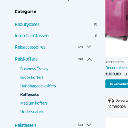
Categorie
Beautycases
(7)
leren handtassen
(8)
Reisaccessoires
(22)
Reiskoffers
(241)
KOFFERSETS
Decent Axiss
Business Trolley
€
289,00
incl
Grote koffers
In winkelw
Handbagage koffers
Koffersets
De verw
Medium koffers
12/08/2026
Underseaters
Reistassen
(26)