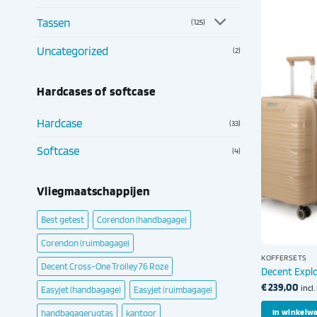
Tassen
(125)
Uncategorized
(2)
Hardcases of softcase
Hardcase
(33)
Softcase
(4)
Vliegmaatschappijen
Best getest
Corendon (handbagage)
Corendon (ruimbagage)
KOFFERSETS
Decent Cross-One Trolley 76 Roze
Decent Expl
€
239,00
incl
Easyjet (handbagage)
Easyjet (ruimbagage)
In winkelw
handbagagerugtas
kantoor