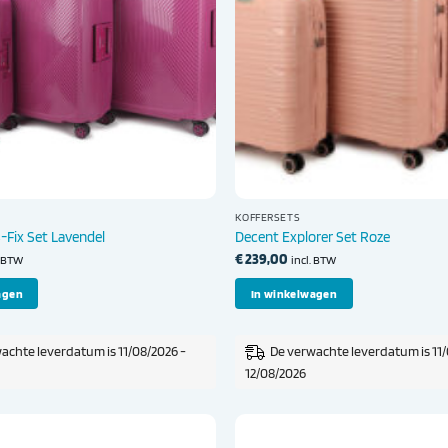
KOFFERSETS
-Fix Set Lavendel
Decent Explorer Set Roze
€
239,00
. BTW
incl. BTW
agen
In winkelwagen
achte leverdatum is 11/08/2026 -
De verwachte leverdatum is 11/
12/08/2026