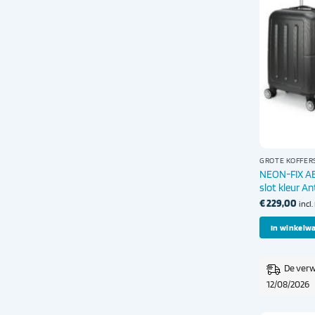
GROTE KOFFER
NEON-FIX ABS
slot kleur An
€
229,00
incl
In winkelw
De verw
12/08/2026