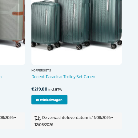
KOFFERSETS
n
Decent Paradiso Trolley Set Groen
€
219,00
incl. BTW
In winkelwagen
08/2026 -
De verwachte leverdatum is 11/08/2026 -
12/08/2026