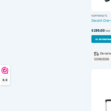
KOFFERSETS
Decent One-
€
289,00
incl
In winkelw
De verw
12/08/2026
8,6