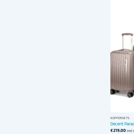
KOFFERSETS
Decent Para
€
219,00
incl