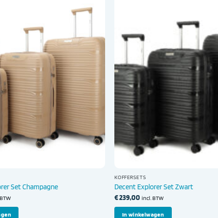
KOFFERSETS
orer Set Champagne
Decent Explorer Set Zwart
€
239,00
. BTW
incl. BTW
agen
In winkelwagen