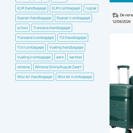
KLM (handbagage)
KLM (ruimbagage)
rugzak
De verw
Ryanair (handbagage)
Ryanair (ruimbagage)
12/08/2026
school
Transavia (handbagage)
Transavia (ruimbagage)
TUI (handbagage)
TUI (ruimbagage)
Vueling (handbagage)
Vueling (ruimbagage)
werk
werktas
wimona
Wimona Silvina Rugzak Zwart
Wizz Air (handbagage)
Wizz Air (ruimbagage)