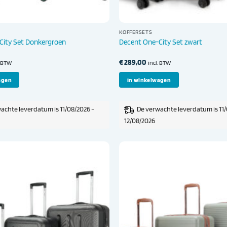
KOFFERSETS
City Set Donkergroen
Decent One-City Set zwart
€
289,00
. BTW
incl. BTW
agen
In winkelwagen
achte leverdatum is 11/08/2026 -
De verwachte leverdatum is 11/
12/08/2026