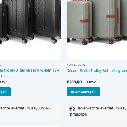
S
KOFFERSETS
 trolley 3-delige set 4 wielen TSA
Decent Stella Trolley Set Lichtgroe
traciet
€
289,00
. BTW
incl. BTW
agen
In winkelwagen
achte leverdatum is 11/08/2026 -
De verwachte leverdatum is 11/
12/08/2026