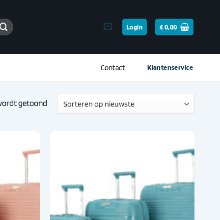
Login
€
0,00
Contact
Klantenservice
Gesorteerd
 wordt getoond
op
nieuwste