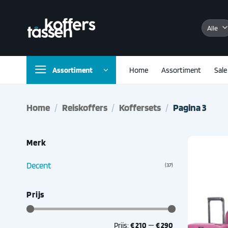
Ga
naar
inhoud
Assortiment
Home
Assortiment
Sale
Home
/
Reiskoffers
/
Koffersets
/
Pagina 3
Merk
Decent
(37)
Prijs
Min.
Max.
Prijs:
€ 210
—
€ 290
prijs
prijs