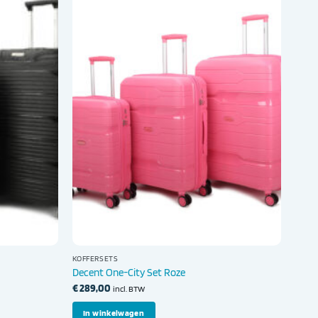
KOFFERSETS
Decent One-City Set Roze
€
289,00
incl. BTW
In winkelwagen