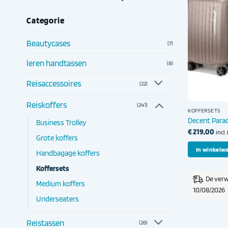
Categorie
Beautycases
(7)
leren handtassen
(8)
Reisaccessoires
(22)
Reiskoffers
(241)
KOFFERSETS
Decent Para
Business Trolley
€
219,00
incl
Grote koffers
In winkelw
Handbagage koffers
Koffersets
De verw
Medium koffers
10/08/2026
Underseaters
Reistassen
(26)