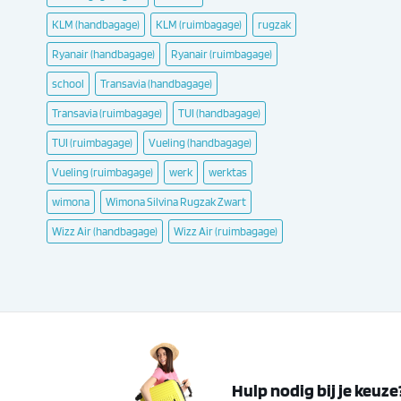
KLM (handbagage)
KLM (ruimbagage)
rugzak
Ryanair (handbagage)
Ryanair (ruimbagage)
school
Transavia (handbagage)
Transavia (ruimbagage)
TUI (handbagage)
TUI (ruimbagage)
Vueling (handbagage)
Vueling (ruimbagage)
werk
werktas
wimona
Wimona Silvina Rugzak Zwart
Wizz Air (handbagage)
Wizz Air (ruimbagage)
Hulp nodig bij je keuze