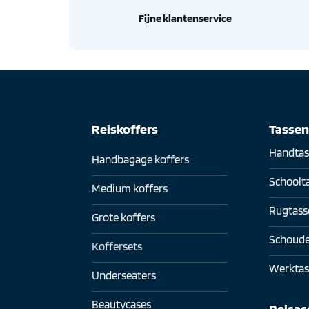
Fijne klantenservice
Reiskoffers
Tasse
Handtas
Handbagage koffers
Schoolt
Medium koffers
Rugtass
Grote koffers
Schoude
Koffersets
Werktas
Underseaters
Beautycases
Reisac