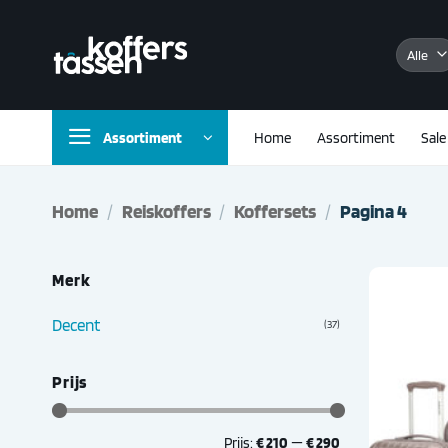
Ga
naar
inhoud
Assortiment
Home
Assortiment
Sale
Home
/
Reiskoffers
/
Koffersets
/
Pagina 4
Merk
Decent
(37)
Prijs
Min.
Max.
Prijs:
€ 210
—
€ 290
prijs
prijs