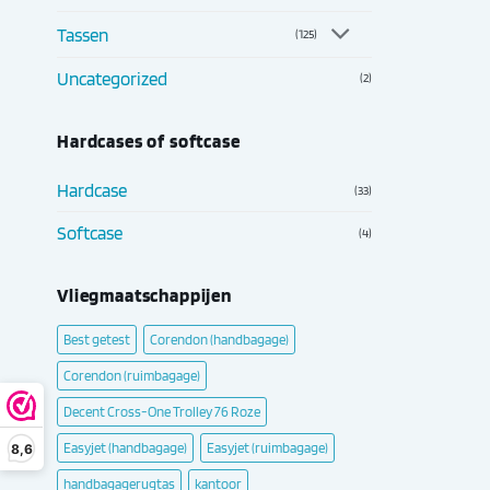
Tassen
(125)
Uncategorized
(2)
Hardcases of softcase
Hardcase
(33)
Softcase
(4)
Vliegmaatschappijen
Best getest
Corendon (handbagage)
Corendon (ruimbagage)
Decent Cross-One Trolley 76 Roze
Easyjet (handbagage)
Easyjet (ruimbagage)
8,6
handbagagerugtas
kantoor