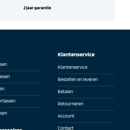
2 jaar garantie
n
Klantenservice
sen
Klantenservice
assen
Bestellen en leveren
en
Betalen
rtassen
Retourneren
sen
Account
Contact
cessoires