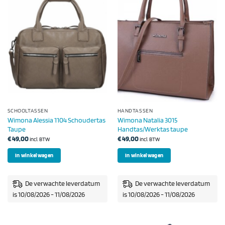
SCHOOLTASSEN
HANDTASSEN
Wimona Alessia 1104 Schoudertas
Wimona Natalia 3015
Taupe
Handtas/Werktas taupe
€
49,00
€
49,00
incl. BTW
incl. BTW
In winkelwagen
In winkelwagen
De verwachte leverdatum
De verwachte leverdatum
is 10/08/2026 - 11/08/2026
is 10/08/2026 - 11/08/2026