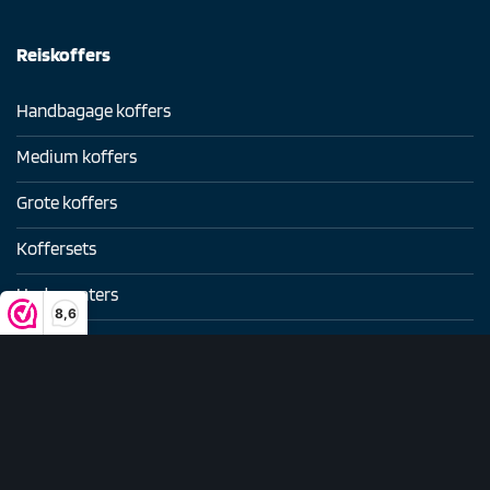
Reiskoffers
Handbagage koffers
Medium koffers
Grote koffers
Koffersets
Underseaters
8,6
Beautycases
Business trolleys
Reistassen