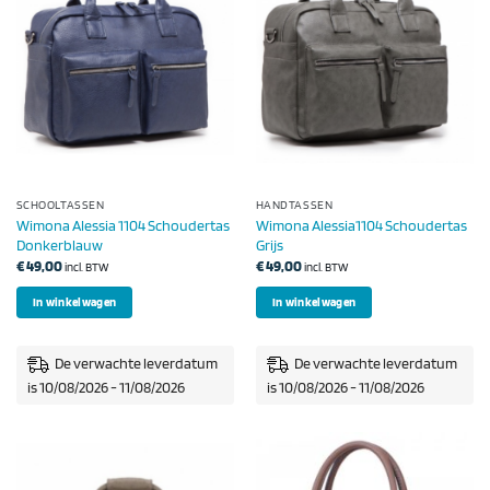
SCHOOLTASSEN
HANDTASSEN
Wimona Alessia 1104 Schoudertas
Wimona Alessia1104 Schoudertas
Donkerblauw
Grijs
€
49,00
€
49,00
incl. BTW
incl. BTW
In winkelwagen
In winkelwagen
De verwachte leverdatum
De verwachte leverdatum
is 10/08/2026 - 11/08/2026
is 10/08/2026 - 11/08/2026