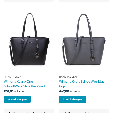
HANDTASSEN
HANDTASSEN
Wimona Kyara-One
Wimona Kyara School/Werktas
School/Werk/Handtas Zwart
Grijs
€
59,95
€
47,00
incl. BTW
incl. BTW
In winkelwagen
In winkelwagen