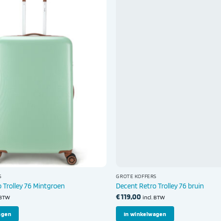
S
GROTE KOFFERS
 Trolley 76 Mintgroen
Decent Retro Trolley 76 bruin
€
119,00
. BTW
incl. BTW
agen
In winkelwagen