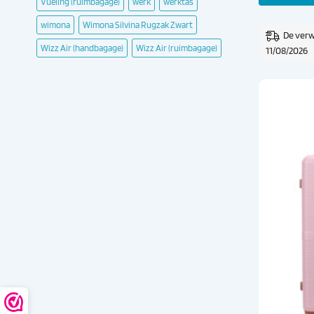
€ 8
Vueling (ruimbagage)
werk
werktas
wimona
Wimona Silvina Rugzak Zwart
De verw
Wizz Air (handbagage)
Wizz Air (ruimbagage)
11/08/2026