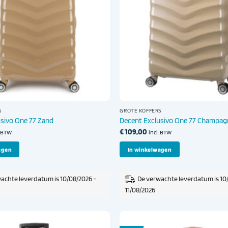
S
GROTE KOFFERS
usivo One 77 Zand
Decent Exclusivo One 77 Champag
€
109,00
. BTW
incl. BTW
agen
In winkelwagen
achte leverdatum is 10/08/2026 -
De verwachte leverdatum is 10
11/08/2026