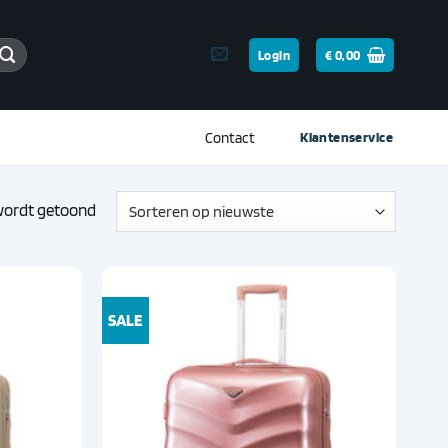
Login
€
0,00
Contact
Klantenservice
Gesorteerd
 wordt getoond
op
nieuwste
SALE