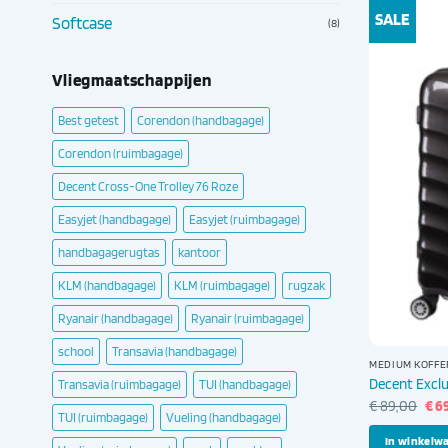
SALE
Softcase
(8)
Vliegmaatschappijen
Best getest
Corendon (handbagage)
Corendon (ruimbagage)
Decent Cross-One Trolley 76 Roze
Easyjet (handbagage)
Easyjet (ruimbagage)
handbagagerugtas
kantoor
KLM (handbagage)
KLM (ruimbagage)
rugzak
Ryanair (handbagage)
Ryanair (ruimbagage)
school
Transavia (handbagage)
MEDIUM KOFFE
Decent Exclu
Transavia (ruimbagage)
TUI (handbagage)
Oor
€
89,00
€
6
TUI (ruimbagage)
Vueling (handbagage)
prij
was
In winkelw