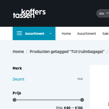
Ga
naar
inhoud
Assortiment
Home
Assortiment
Sale
Home
/
Producten getagged “TUI (ruimbagage)”
/
Merk
Decent
(103)
Prijs
Min.
Max.
Prijs:
€ 60
—
€ 130
prijs
prijs