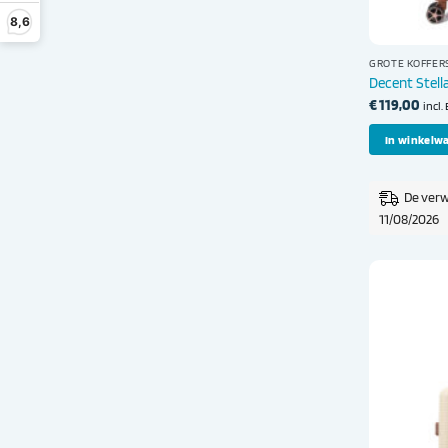
8,6
GROTE KOFFER
Decent Stella
€
119,00
incl
In winkelw
De verw
11/08/2026