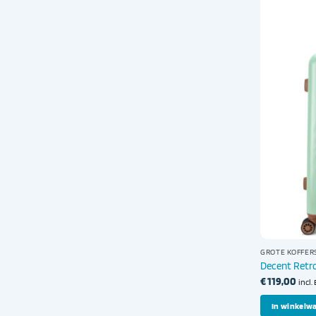
GROTE KOFFER
Decent Retro
€
119,00
incl
In winkelw