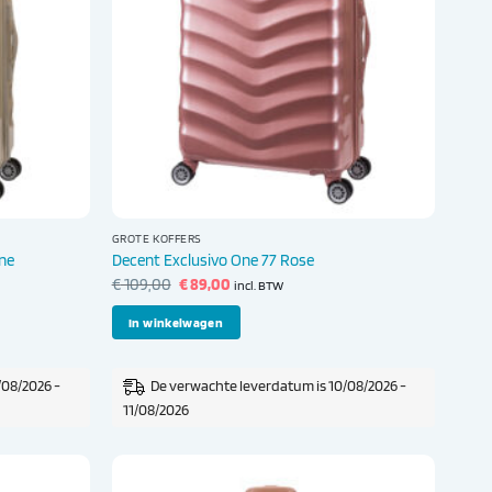
GROTE KOFFERS
ne
Decent Exclusivo One 77 Rose
Oorspronkelijke
Huidige
€
109,00
€
89,00
incl. BTW
prijs
prijs
was:
is:
In winkelwagen
€ 109,00.
€ 89,00.
/08/2026 -
De verwachte leverdatum is 10/08/2026 -
11/08/2026