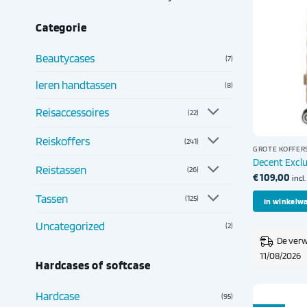
Categorie
Beautycases
(7)
leren handtassen
(8)
Reisaccessoires
(22)
Reiskoffers
(241)
GROTE KOFFER
Decent Excl
Reistassen
(26)
€
109,00
incl
Tassen
(125)
In winkelw
Uncategorized
(2)
De verw
11/08/2026
Hardcases of softcase
Hardcase
(95)