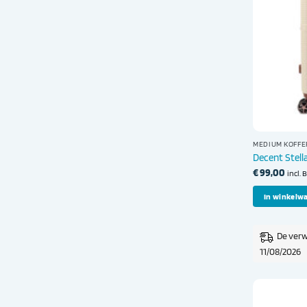
MEDIUM KOFFE
Decent Stell
€
99,00
incl.
In winkelw
De verw
11/08/2026