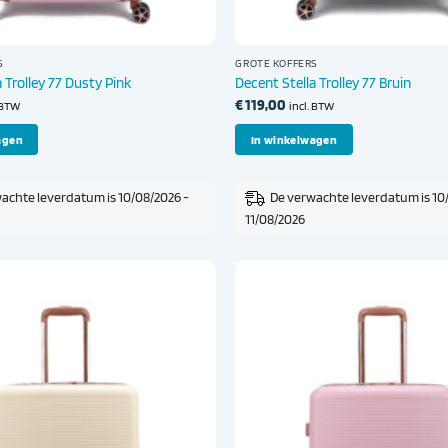
S
GROTE KOFFERS
 Trolley 77 Dusty Pink
Decent Stella Trolley 77 Bruin
€
119,00
. BTW
incl. BTW
agen
In winkelwagen
achte leverdatum is 10/08/2026 -
De verwachte leverdatum is 10
11/08/2026