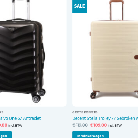
SALE
RS
GROTE KOFFERS
sivo One 67 Antraciet
Decent Stella Trolley 77 Gebroken 
spronkelijke
Huidige
Oorspronkelijke
Huidige
9,00
€
119,00
€
109,00
incl. BTW
incl. BTW
s
prijs
prijs
prijs
:
is:
was:
is:
agen
In winkelwagen